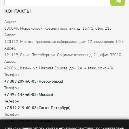
КОНТАКТЫ
Адрес:
630049, Новосибирск, Красный проспект зд. 157/1, офис 215
Адрес:
123112, Москва, Пресненская набережная, дом 12, помещение 1/25
Адрес:
191119, Санкт-Петербург, ул. Социалистическая д. 21, офис B2010
Адрес:
420061, Казань, ул. Николая Ершова, дом 1А, 4 этаж, офис 436
Телефон:
+7 383 209-60-03 (Новосибирск)
Телефон:
+7 495 147-60-03 (Москва)
Телефон:
+7 812 219-60-03 (Санкт-Петербург)
Телефон:
+7 843 291-60-03 (Казань)
Телефон:
Для улучшения работы сайта и его взаимодействия с пользователями